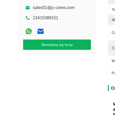
sales01@jc-cores.com
T
13415389151
W
C
Skontaktuj się teraz
C
M
Po
O