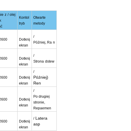
ie
z
/
olej
Kontol
Otwarte
k
tryb
metody
ść
/
2600
Dotknij
Później, Ra
n
ekran
/
2600
Dotknij
Strona
dste
w
ekran
/
Później)
2600
Dotknij
Ren
ekran
/
Po drugiej
2600
Dotknij
stronie,
ekran
Repaemen
Latera
/
2600
Dotknij
asp
ekran