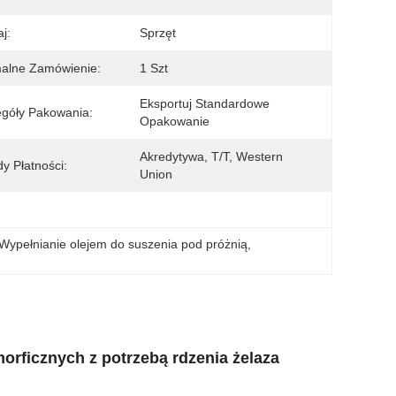
j:
Sprzęt
alne Zamówienie:
1 Szt
Eksportuj Standardowe 
góły Pakowania:
Opakowanie
Akredytywa, T/T, Western 
y Płatności:
Union
Wypełnianie olejem do suszenia pod próżnią
, 
rficznych z potrzebą rdzenia żelaza