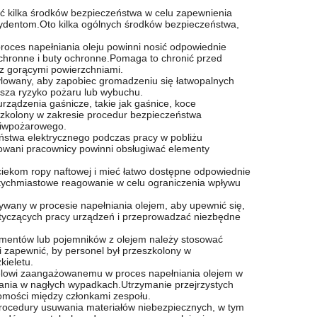
ć kilka środków bezpieczeństwa w celu zapewnienia
dentom.Oto kilka ogólnych środków bezpieczeństwa,
oces napełniania oleju powinni nosić odpowiednie
 ochronne i buty ochronne.Pomaga to chronić przed
t z gorącymi powierzchniami.
tylowany, aby zapobiec gromadzeniu się łatwopalnych
jsza ryzyko pożaru lub wybuchu.
ządzenia gaśnicze, takie jak gaśnice, koce
szkolony w zakresie procedur bezpieczeństwa
eciwpożarowego.
ństwa elektrycznego podczas pracy w pobliżu
kowani pracownicy powinni obsługiwać elementy
iekom ropy naftowej i mieć łatwo dostępne odpowiednie
natychmiastowe reagowanie w celu ograniczenia wpływu
żywany w procesie napełniania olejem, aby upewnić się,
otyczących pracy urządzeń i przeprowadzać niezbędne
lementów lub pojemników z olejem należy stosować
i zapewnić, by personel był przeszkolony w
kieletu.
nelowi zaangażowanemu w proces napełniania olejem w
wania w nagłych wypadkach.Utrzymanie przejrzystych
domości między członkami zespołu.
rocedury usuwania materiałów niebezpiecznych, w tym