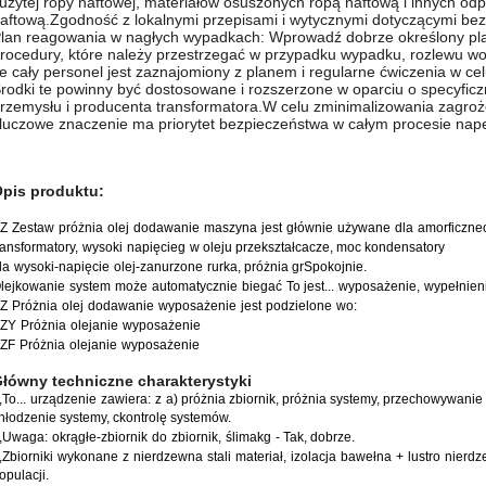
użytej ropy naftowej, materiałów osuszonych ropą naftową i innych o
aftową.Zgodność z lokalnymi przepisami i wytycznymi dotyczącymi be
lan reagowania w nagłych wypadkach: Wprowadź dobrze określony pla
rocedury, które należy przestrzegać w przypadku wypadku, rozlewu w
e cały personel jest zaznajomiony z planem i regularne ćwiczenia w ce
rodki te powinny być dostosowane i rozszerzone w oparciu o specyficzn
rzemysłu i producenta transformatora.W celu zminimalizowania zagro
luczowe znaczenie ma priorytet bezpieczeństwa w całym procesie nape
pis produktu:
Z
Zestaw
próżnia
olej
dodawanie
maszyna
jest
głównie
używane
dla
amorficzne
ransformatory
,
wysoki
napięcie
g
w oleju
przekształcacze,
moc
kondensatory
la
wysoki
-
napięcie
olej
-
zanurzone
rurka
,
próżnia
gr
Spokojnie.
lejkowanie
system
może
automatycznie
biegać
To jest...
wyposażenie
,
wypełnien
Z
Próżnia
olej
dodawanie
wyposażenie
jest
podzielone
w
o:
ZY
Próżnia
olejanie
wyposażenie
ZF
Próżnia
olejanie
wyposażenie
Główny
techniczne
charakterystyki
,
To...
urządzenie
zawiera:
z
a)
próżnia
zbiornik
,
próżnia
systemy
,
przechowywanie
hłodzenie
systemy
,
c
kontrolę
systemów.
,
Uwaga:
okrągłe
-
zbiornik
do
zbiornik
,
ślimak
g
- Tak, dobrze.
,
Zbiorniki
wykonane
z
nierdzewna
stali
materiał,
izolacja
bawełna
+
lustro
nierd
opulacji.