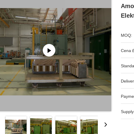
Amor
Elek
MOQ:
Cena £
Standa
Deliver
Payme
Supply