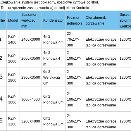
,
Olejkowanie
system
jest
dokładny
,
ilościowe
cyfrowe
co
Ntrol.
,
To...
urządzenie
zastosowania
a)
dotknij
ekran
Kontrola.
Suszarka
Suszen
Próżnia
Olej
zbiornik
Nie
Model
wielkość
Kondensator
zbiorni
jednostka
ogrzewanie
mm
wielko
2X-
KZY-
4m2
1
2400X3000
70/ZJY-
Elektryczne
gorące
1200X
2400
Pionowa
4m
300
tablica
ogrzewanie
4m2
X-
KZY-
2
2600X3500
Pionowa
4
100/ZJY-
Elektryczne
gorące
1200X
2600
m
300
tablica
ogrzewanie
6m2
X-
KZY-
3
2800X3500
Werykacja
100/ZJY-
Elektryczne
gorące
1200X
2800
6m
300
tablica
ogrzewanie
X-
KZY-
6m2
4
3000×4000
100/ZJY-
Elektryczne
gorące
1200X
3000
Pionowa
6m
300
tablica
ogrzewanie
X-
KZY-
6m2
5
3200X4000
150/ZJY-
Elektryczne
gorące
1200X
3200
Pionowa
6m
300
tablica
ogrzewanie