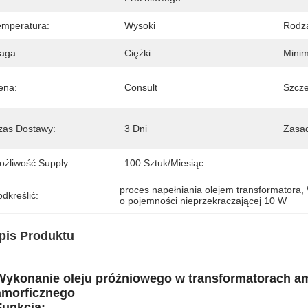
emperatura:
Wysoki
Rodza
aga:
Ciężki
Minim
ena:
Consult
Szcze
zas Dostawy:
3 Dni
Zasad
ożliwość Supply:
100 Sztuk/miesiąc
proces napełniania olejem transformatora
, 
dkreślić:
o pojemności nieprzekraczającej 10 W
pis Produktu
Wykonanie oleju próżniowego w transformatorach amo
amorficznego
Funkcja: