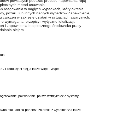
dpadów powstałych podczas procesu napełniania ropą
zpiecznych metod usuwania.
n reagowania w nagłych wypadkach, który określa
ody, pożaru lub innych nagłych wypadków.Zapewnienie,
lu ćwiczeń w zakresie działań w sytuacjach awaryjnych.
e wymagania, przepisy i wytyczne lokalizacji,
żeń i zapewnienia bezpiecznego środowiska pracy
łniania olejem.
ous
ie
/
Produkcja
ct
olej,
a także
Więc...
Włącz.
ogrzewanie
,
paliwo
t
Anki,
paliwo
wstrzyknięcie
systemy,
zewna
stali
tablica
pancerz,
zbiorniki
z
wypełniacz
a także