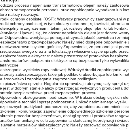
odczas procesu napełniania transformatorów olejem należy zastosowa
obrego samopoczucia personelu oraz zapobiegania wypadkom lub incy
tóre należy rozważyć:
rodki ochrony osobistej (OSP): Wszyscy pracownicy zaangażowani w pr
rodki ochrony osobistej, w tym okulary ochronne, rękawiczki, ubrania
otencjalnymi zagrożeniami, takimi jak rozlewy oleju, plamki lub kontak
entylacja: Upewnij się, że obszar napełniania olejem jest dobrze wen
ar.Odpowiednia wentylacja pomaga utrzymać jakość powietrza i zmnie
ezpieczeństwo przeciwpożarowe: Należy mieć dostępne odpowiednie ur
rzeciwpożarowe i system gaśniczy.Zapewnienie, że personel jest prze
rzeciwpożarowego oraz zna lokalizację i właściwe użycie sprzętu prz
ezpieczeństwo elektryczne: należy przestrzegać protokołów bezpiecze
ransformatorów.i połączenia elektryczne są bezpieczneTylko wykwalifi
lektryczne.
astrzeganie wycieków ropy naftowej: Wdrożyć środki zapobiegania wyc
ateriały zabezpieczające, takie jak podkładki absorbujące lub łomki.
a środowisko i zapobiegania zagrożeniom poślizgiem.
ezpieczeństwo sprzętu: Regularnie sprawdzaj i utrzymuj cały sprzęt u
e jest w dobrym stanie.Należy przestrzegać wytycznych producenta d
ontrole bezpieczeństwa przed rozpoczęciem procesu..
dpowiednie obsługiwanie i podnoszenie: W trakcie obsługi ciężkich e
dpowiednie techniki i sprzęt podnoszenia.Unikać nadmiernego wysiłku 
ezpiecznych praktykach podnoszenia, aby zapobiec urazom mięśni i sz
zkolenie i komunikacja: zapewnienie odpowiedniego szkolenia perso
akresie procedur bezpieczeństwa, obsługi sprzętu i protokołów reago
anałów komunikacji w celu zapewnienia skutecznej koordynacji i świa
suwanie materiałów niebezpiecznych: Należy stosować odpowiednie p