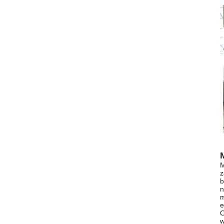
M
z
b
n
m
e
O
w