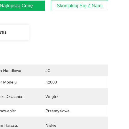
Najlepszą Cenę
Skontaktuj Się Z Nami
ktu
a Handlowa
JC
r Modelu
Kz009
ki Działania::
Wnętrz
sowanie:
Przemysłowe
m Hałasu:
Niskie