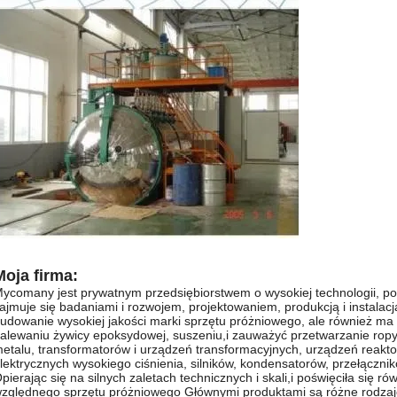
Moja firma:
ycomany jest prywatnym przedsiębiorstwem o wysokiej technologii, pos
ajmuje się badaniami i rozwojem, projektowaniem, produkcją i instala
udowanie wysokiej jakości marki sprzętu próżniowego, ale również ma 
alewaniu żywicy epoksydowej, suszeniu,i zauważyć przetwarzanie ropy
etalu, transformatorów i urządzeń transformacyjnych, urządzeń reakt
lektrycznych wysokiego ciśnienia, silników, kondensatorów, przełączn
pierając się na silnych zaletach technicznych i skali,i poświęciła się r
zględnego sprzętu próżniowego Głównymi produktami są różne rodzaje