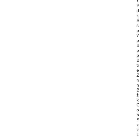
P
d
k
Ś
ś
p
W
p
B
p
p
B
t
e
Z
m
n
B
ż
k
O
o
b
S
z
k
U