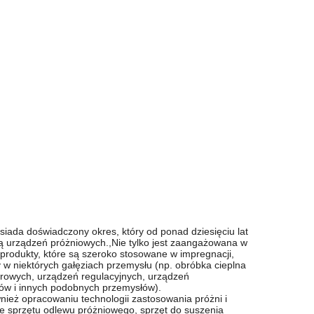
iada doświadczony okres, który od ponad dziesięciu lat
cją urządzeń próżniowych.,Nie tylko jest zaangażowana w
produkty, które są szeroko stosowane w impregnacji,
 w niektórych gałęziach przemysłu (np. obróbka cieplna
orowych, urządzeń regulacyjnych, urządzeń
ików i innych podobnych przemysłów).
ównież opracowaniu technologii zastosowania próżni i
 sprzętu odlewu próżniowego, sprzęt do suszenia