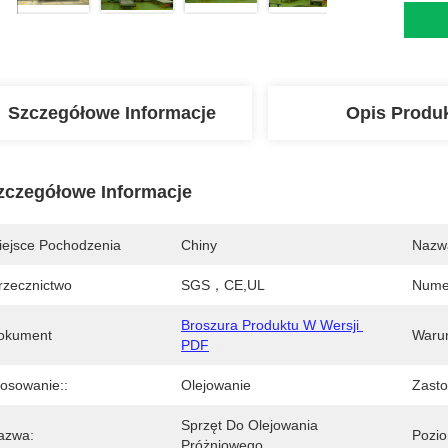
Szczegółowe Informacje
Opis Produ
zczegółowe Informacje
iejsce Pochodzenia
Chiny
Nazw
rzecznictwo
SGS，CE,UL
Nume
Broszura Produktu W Wersji 
okument
Warun
PDF
tosowanie::
Olejowanie
Zasto
Sprzęt Do Olejowania 
azwa:
Pozio
Próżniowego