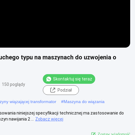
suchego typu na maszynach do uzwojenia o
Skontaktuj się teraz
150 poglądy
Podział
szyny wiązającej transformator
#
Maszyna do wiązania
owania niniejszej specyfikacji technicznej ma zastosowanie do
n nawijania 2 ...
Zobacz więcej
Zostaw wiadomość