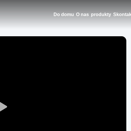
Do domu
O nas
produkty
Skontak
Play
Video