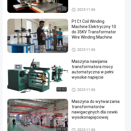
Machine
Maszyna do nawijania transf
00:25
2023-11-06
ormatora
Pt Ct Coil Winding
Machine Elektryczny 10
do 35KV Transformator
Wire Winding Machine
Maszyna do nawijania transf
00:15
2023-11-06
ormatora
Maszyna nawijania
transformatora mocy
automatyczna w pełni
wysokie napięcie
Maszyna do nawijania transf
00:52
2023-11-06
ormatora
Maszyna do wytwarzania
transformatorów
nawigacyjnych dla cewki
wysokonapięciowej
Maszyna do nawijania transf
00:16
2023-11-06